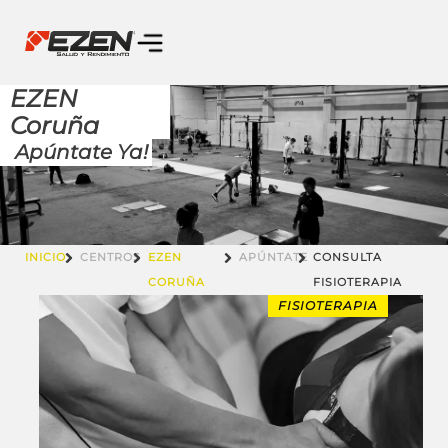
EZEN
Coruña
Apúntate Ya!
INICIO
CENTROS
EZEN
APÚNTATE
CONSULTA
CORUÑA
FISIOTERAPIA
FISIOTERAPIA