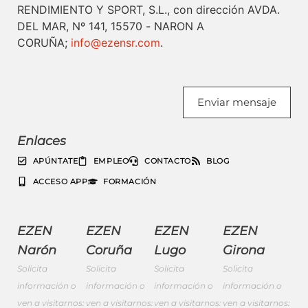
RENDIMIENTO Y SPORT, S.L., con dirección AVDA.
DEL MAR, Nº 141, 15570 - NARON A
CORUÑA;
info@ezensr.com
.
Enviar mensaje
Enlaces
APÚNTATE
EMPLEO
CONTACTO
BLOG
ACCESO APP
FORMACIÓN
EZEN
EZEN
EZEN
EZEN
Narón
Coruña
Lugo
Girona
Solicita
Solicita
Solicita
Solicita
información o
información o
información o
información o
ven a visitarnos:
ven a visitarnos:
ven a visitarnos:
ven a visitarnos: