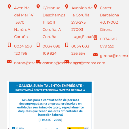
Avenida
C/ Manuel
Avenida de
Carrer
del Mar 141
Deschamps
la Coruña,
Barcelona
15570
11 15011
273-275,
40. 17002,
Narón, A
Coruña, A
27003
Girona
Coruña
Coruña
Lugo,España
0034 682
0034 698
0034 698
0034 603
079 559
120 196
109 924
256 554
girona@ezensr
naron@ezensr.com
coruna@ezensr.com
lugo@ezensr.com