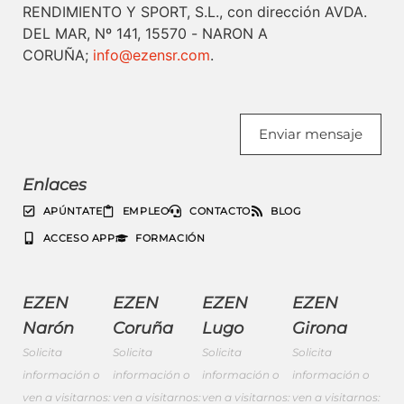
RENDIMIENTO Y SPORT, S.L., con dirección AVDA.
DEL MAR, Nº 141, 15570 - NARON A
CORUÑA;
info@ezensr.com
.
Enviar mensaje
Enlaces
APÚNTATE
EMPLEO
CONTACTO
BLOG
ACCESO APP
FORMACIÓN
EZEN
EZEN
EZEN
EZEN
Narón
Coruña
Lugo
Girona
Solicita
Solicita
Solicita
Solicita
información o
información o
información o
información o
ven a visitarnos:
ven a visitarnos:
ven a visitarnos:
ven a visitarnos: