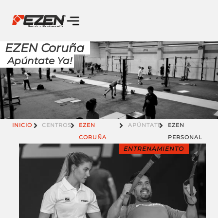
EZEN Coruña
Apúntate Ya!
INICIO
CENTROS
EZEN
APÚNTATE
EZEN
CORUÑA
PERSONAL
ENTRENAMIENTO