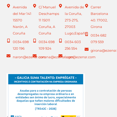
Avenida
C/ Manuel
Avenida de
Carrer
del Mar 141
Deschamps
la Coruña,
Barcelona
15570
11 15011
273-275,
40. 17002,
Narón, A
Coruña, A
27003
Girona
Coruña
Coruña
Lugo,España
0034 682
0034 698
0034 698
0034 603
079 559
120 196
109 924
256 554
girona@ezensr
naron@ezensr.com
coruna@ezensr.com
lugo@ezensr.com