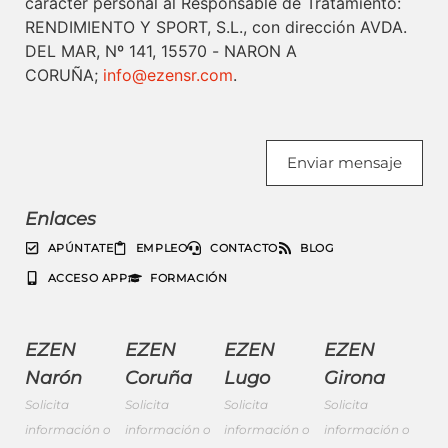
carácter personal al Responsable de Tratamiento:
RENDIMIENTO Y SPORT, S.L., con dirección AVDA.
DEL MAR, Nº 141, 15570 - NARON A
CORUÑA;
info@ezensr.com
.
Enviar mensaje
Enlaces
APÚNTATE
EMPLEO
CONTACTO
BLOG
ACCESO APP
FORMACIÓN
EZEN
EZEN
EZEN
EZEN
Narón
Coruña
Lugo
Girona
Solicita
Solicita
Solicita
Solicita
información o
información o
información o
información o