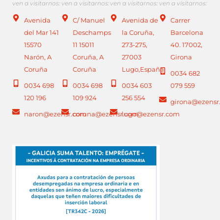
ven a visitarnos:
ven a visitarnos:
ven a visitarnos:
ven a visitarnos:
Avenida
C/ Manuel
Avenida de
Carrer
del Mar 141
Deschamps
la Coruña,
Barcelona
15570
11 15011
273-275,
40. 17002,
Narón, A
Coruña, A
27003
Girona
Coruña
Coruña
Lugo,España
0034 682
0034 698
0034 698
0034 603
079 559
120 196
109 924
256 554
girona@ezensr
naron@ezensr.com
coruna@ezensr.com
lugo@ezensr.com