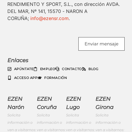
RENDIMIENTO Y SPORT, S.L., con dirección AVDA.
DEL MAR, Nº 141, 15570 - NARON A
CORUÑA;
info@ezensr.com
.
Enviar mensaje
Enlaces
APÚNTATE
EMPLEO
CONTACTO
BLOG
ACCESO APP
FORMACIÓN
EZEN
EZEN
EZEN
EZEN
Narón
Coruña
Lugo
Girona
Solicita
Solicita
Solicita
Solicita
información o
información o
información o
información o
ven a visitarnos:
ven a visitarnos:
ven a visitarnos:
ven a visitarnos: