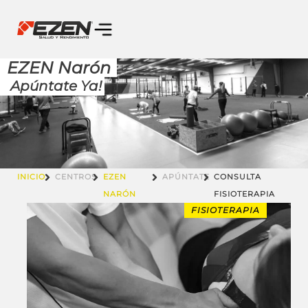
EZEN Narón
Apúntate Ya!
INICIO
CENTROS
EZEN
APÚNTATE
CONSULTA
NARÓN
FISIOTERAPIA
FISIOTERAPIA