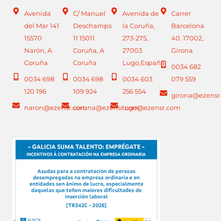
Avenida
C/ Manuel
Avenida de
Carrer
del Mar 141
Deschamps
la Coruña,
Barcelona
15570
11 15011
273-275,
40. 17002,
Narón, A
Coruña, A
27003
Girona
Coruña
Coruña
Lugo,España
0034 682
0034 698
0034 698
0034 603
079 559
120 196
109 924
256 554
girona@ezensr
naron@ezensr.com
coruna@ezensr.com
lugo@ezensr.com