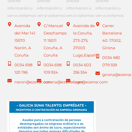
Solicita
Solicita
Solicita
Solicita
información o
información o
información o
información o
ven a visitarnos:
ven a visitarnos:
ven a visitarnos:
ven a visitarnos:
Avenida
C/ Manuel
Avenida de
Carrer
del Mar 141
Deschamps
la Coruña,
Barcelona
15570
11 15011
273-275,
40. 17002,
Narón, A
Coruña, A
27003
Girona
Coruña
Coruña
Lugo,España
0034 682
0034 698
0034 698
0034 603
079 559
120 196
109 924
256 554
girona@ezensr
naron@ezensr.com
coruna@ezensr.com
lugo@ezensr.com