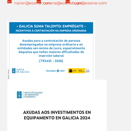
naron@ezensr.com
coruna@ezensr.com
lugo@ezensr.com