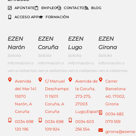
APÚNTATE
EMPLEO
CONTACTO
BLOG
ACCESO APP
FORMACIÓN
EZEN
EZEN
EZEN
EZEN
Narón
Coruña
Lugo
Girona
Solicita
Solicita
Solicita
Solicita
información o
información o
información o
información o
ven a visitarnos:
ven a visitarnos:
ven a visitarnos:
ven a visitarnos:
Avenida
C/ Manuel
Avenida de
Carrer
del Mar 141
Deschamps
la Coruña,
Barcelona
15570
11 15011
273-275,
40. 17002,
Narón, A
Coruña, A
27003
Girona
Coruña
Coruña
Lugo,España
0034 682
0034 698
0034 698
0034 603
079 559
120 196
109 924
256 554
girona@ezensr