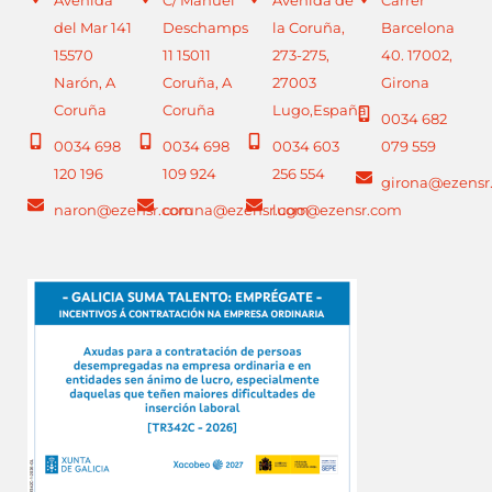
del Mar 141
Deschamps
la Coruña,
Barcelona
15570
11 15011
273-275,
40. 17002,
Narón, A
Coruña, A
27003
Girona
Coruña
Coruña
Lugo,España
0034 682
0034 698
0034 698
0034 603
079 559
120 196
109 924
256 554
girona@ezensr
naron@ezensr.com
coruna@ezensr.com
lugo@ezensr.com