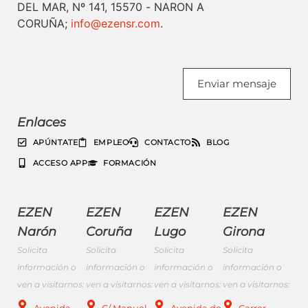
DEL MAR, Nº 141, 15570 - NARON A
CORUÑA;
info@ezensr.com
.
Enviar mensaje
Enlaces
APÚNTATE
EMPLEO
CONTACTO
BLOG
ACCESO APP
FORMACIÓN
EZEN
EZEN
EZEN
EZEN
Narón
Coruña
Lugo
Girona
Solicita
Solicita
Solicita
Solicita
información o
información o
información o
información o
ven a visitarnos:
ven a visitarnos:
ven a visitarnos:
ven a visitarnos:
Avenida
C/ Manuel
Avenida de
Carrer