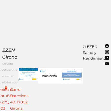
ión
© EZEN
EZEN
Salud y
Girona
Rendimiento
Solicita
ión
información
o ven a
:
visitarnos:
enida de
Carrer
Coruña,
Barcelona
-275,
40. 17002,
003
Girona