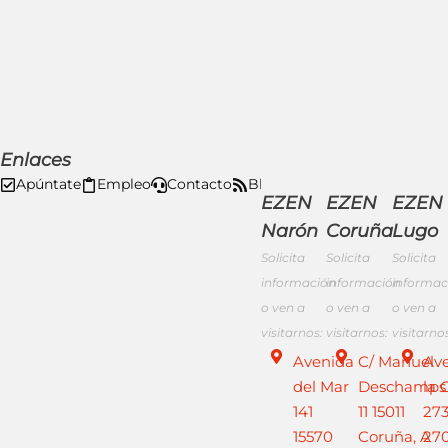
Enlaces
Apúntate
Empleo
Contacto
Blog
Acceso App
Formac
EZEN
EZEN
EZEN
Narón
Coruña
Lugo
Solicita
Solicita
Solicita
información
información
informac
o ven a
o ven a
o ven a
visitarnos:
visitarnos:
visitarnos
Avenida
C/ Manuel
Av
del Mar
Deschamps
la 
141
11 15011
273
15570
Coruña, A
27