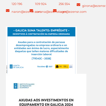
120 196
109 924
256 554
girona@ezensr
naron@ezensr.com
coruna@ezensr.com
lugo@ezensr.com