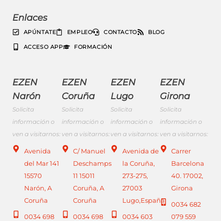
Enlaces
APÚNTATE
EMPLEO
CONTACTO
BLOG
ACCESO APP
FORMACIÓN
EZEN
EZEN
EZEN
EZEN
Narón
Coruña
Lugo
Girona
Solicita
Solicita
Solicita
Solicita
información o
información o
información o
información o
ven a visitarnos:
ven a visitarnos:
ven a visitarnos:
ven a visitarnos:
Avenida
C/ Manuel
Avenida de
Carrer
del Mar 141
Deschamps
la Coruña,
Barcelona
15570
11 15011
273-275,
40. 17002,
Narón, A
Coruña, A
27003
Girona
Coruña
Coruña
Lugo,España
0034 682
0034 698
0034 698
0034 603
079 559