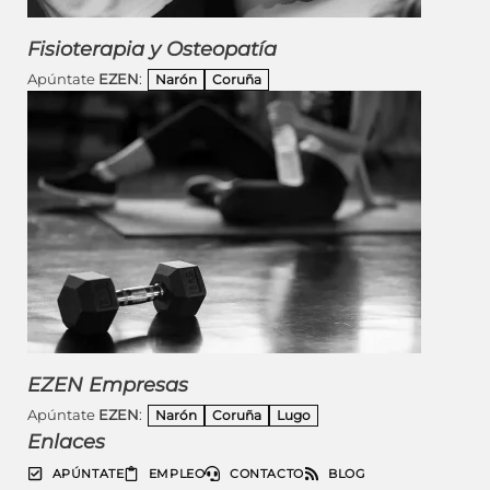
Fisioterapia y Osteopatía
Apúntate
EZEN
:
Narón
Coruña
EZEN Empresas
Apúntate
EZEN
:
Narón
Coruña
Lugo
Enlaces
APÚNTATE
EMPLEO
CONTACTO
BLOG