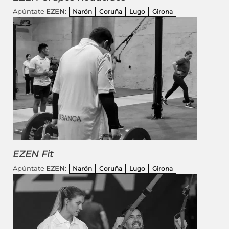
Apúntate
EZEN
:
Narón
Coruña
Lugo
Girona
EZEN Fit
Apúntate
EZEN
:
Narón
Coruña
Lugo
Girona