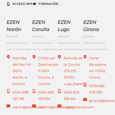
ACCESO APP
FORMACIÓN
EZEN
EZEN
EZEN
EZEN
Narón
Coruña
Lugo
Girona
Solicita
Solicita
Solicita
Solicita
información o
información o
información o
información o
ven a visitarnos:
ven a visitarnos:
ven a visitarnos:
ven a visitarnos:
Avenida
C/ Manuel
Avenida de
Carrer
del Mar 141
Deschamps
la Coruña,
Barcelona
15570
11 15011
273-275,
40. 17002,
Narón, A
Coruña, A
27003
Girona
Coruña
Coruña
Lugo,España
0034 682
0034 698
0034 698
0034 603
079 559
120 196
109 924
256 554
girona@ezensr
naron@ezensr.com
coruna@ezensr.com
lugo@ezensr.com