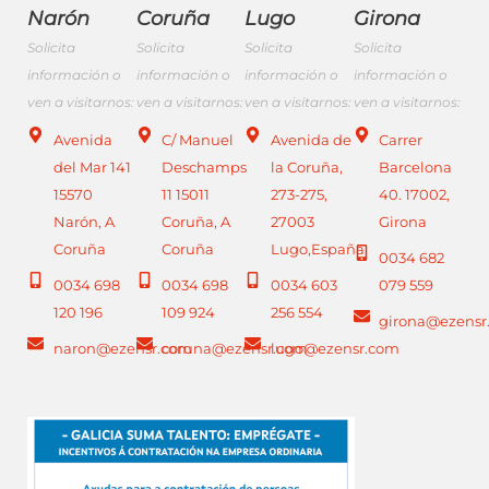
Narón
Coruña
Lugo
Girona
Solicita
Solicita
Solicita
Solicita
información o
información o
información o
información o
ven a visitarnos:
ven a visitarnos:
ven a visitarnos:
ven a visitarnos:
Avenida
C/ Manuel
Avenida de
Carrer
del Mar 141
Deschamps
la Coruña,
Barcelona
15570
11 15011
273-275,
40. 17002,
Narón, A
Coruña, A
27003
Girona
Coruña
Coruña
Lugo,España
0034 682
0034 698
0034 698
0034 603
079 559
120 196
109 924
256 554
girona@ezensr
naron@ezensr.com
coruna@ezensr.com
lugo@ezensr.com