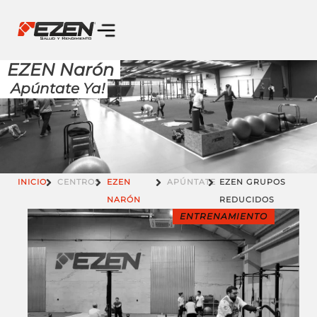
EZEN Narón
Apúntate Ya!
INICIO
CENTROS
EZEN
APÚNTATE
EZEN GRUPOS
NARÓN
REDUCIDOS
ENTRENAMIENTO