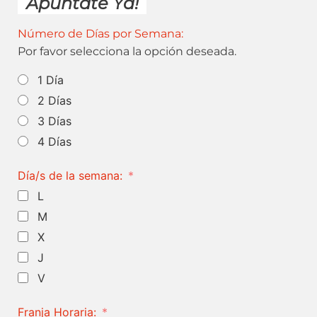
Apúntate Ya!
Número de Días por Semana:
Por favor selecciona la opción deseada.
1 Día
2 Días
3 Días
4 Días
Día/s de la semana:
L
M
X
J
V
Franja Horaria: