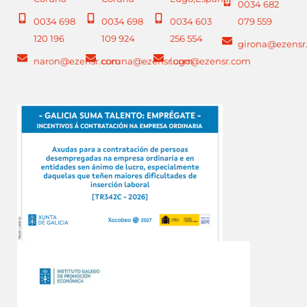
0034 682
0034 698
0034 698
0034 603
079 559
120 196
109 924
256 554
girona@ezensr
naron@ezensr.com
coruna@ezensr.com
lugo@ezensr.com