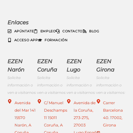
Enlaces
APÚNTATE
EMPLEO
CONTACTO
BLOG
ACCESO APP
FORMACIÓN
EZEN
EZEN
EZEN
EZEN
Narón
Coruña
Lugo
Girona
Solicita
Solicita
Solicita
Solicita
información o
información o
información o
información o
ven a visitarnos:
ven a visitarnos:
ven a visitarnos:
ven a visitarnos:
Avenida
C/ Manuel
Avenida de
Carrer
del Mar 141
Deschamps
la Coruña,
Barcelona
15570
11 15011
273-275,
40. 17002,
Narón, A
Coruña, A
27003
Girona
Coruña
Coruña
Lugo,España