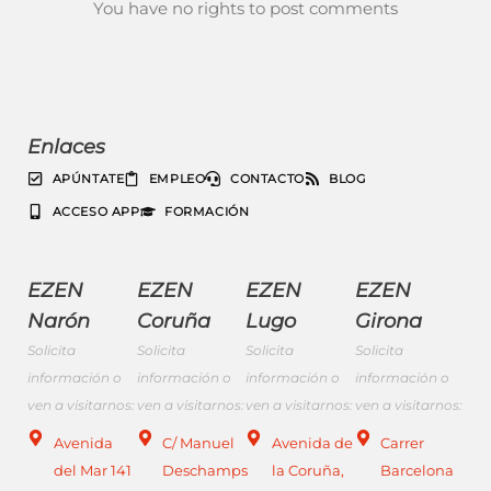
You have no rights to post comments
Enlaces
APÚNTATE
EMPLEO
CONTACTO
BLOG
ACCESO APP
FORMACIÓN
EZEN
EZEN
EZEN
EZEN
Narón
Coruña
Lugo
Girona
Solicita
Solicita
Solicita
Solicita
información o
información o
información o
información o
ven a visitarnos:
ven a visitarnos:
ven a visitarnos:
ven a visitarnos:
Avenida
C/ Manuel
Avenida de
Carrer
del Mar 141
Deschamps
la Coruña,
Barcelona