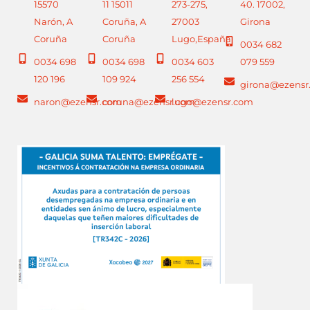
15570
11 15011
273-275,
40. 17002,
Narón, A
Coruña, A
27003
Girona
Coruña
Coruña
Lugo,España
0034 682
0034 698
0034 698
0034 603
079 559
120 196
109 924
256 554
girona@ezensr
naron@ezensr.com
coruna@ezensr.com
lugo@ezensr.com