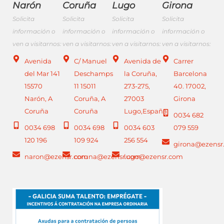
Narón
Coruña
Lugo
Girona
Solicita
Solicita
Solicita
Solicita
información o
información o
información o
información o
ven a visitarnos:
ven a visitarnos:
ven a visitarnos:
ven a visitarnos:
Avenida
C/ Manuel
Avenida de
Carrer
del Mar 141
Deschamps
la Coruña,
Barcelona
15570
11 15011
273-275,
40. 17002,
Narón, A
Coruña, A
27003
Girona
Coruña
Coruña
Lugo,España
0034 682
0034 698
0034 698
0034 603
079 559
120 196
109 924
256 554
girona@ezensr
naron@ezensr.com
coruna@ezensr.com
lugo@ezensr.com