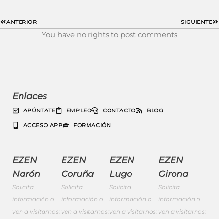
ANTERIOR
SIGUIENTE
You have no rights to post comments
Enlaces
APÚNTATE
EMPLEO
CONTACTO
BLOG
ACCESO APP
FORMACIÓN
EZEN
EZEN
EZEN
EZEN
Narón
Coruña
Lugo
Girona
Solicita
Solicita
Solicita
Solicita
información o
información o
información o
información o
ven a visitarnos:
ven a visitarnos:
ven a visitarnos:
ven a visitarnos: