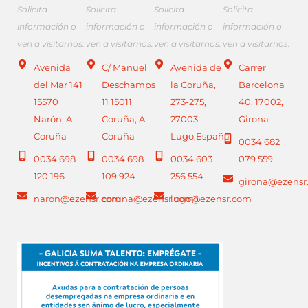
Solicita
Solicita
Solicita
Solicita
información o
información o
información o
información o
ven a visitarnos:
ven a visitarnos:
ven a visitarnos:
ven a visitarnos:
Avenida
C/ Manuel
Avenida de
Carrer
del Mar 141
Deschamps
la Coruña,
Barcelona
15570
11 15011
273-275,
40. 17002,
Narón, A
Coruña, A
27003
Girona
Coruña
Coruña
Lugo,España
0034 682
0034 698
0034 698
0034 603
079 559
120 196
109 924
256 554
girona@ezensr
naron@ezensr.com
coruna@ezensr.com
lugo@ezensr.com