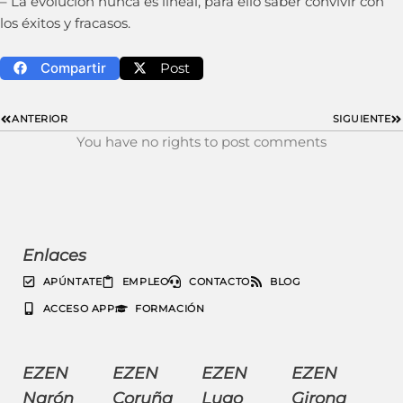
– La evolución nunca es lineal, para ello saber convivir con
los éxitos y fracasos.
Compartir
Post
ANTERIOR
SIGUIENTE
You have no rights to post comments
Enlaces
APÚNTATE
EMPLEO
CONTACTO
BLOG
ACCESO APP
FORMACIÓN
EZEN
EZEN
EZEN
EZEN
Narón
Coruña
Lugo
Girona