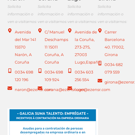
Solicita
Solicita
Solicita
Solicita
información o
información o
información o
información o
ven a visitarnos:
ven a visitarnos:
ven a visitarnos:
ven a visitarnos:
Avenida
C/ Manuel
Avenida de
Carrer
del Mar 141
Deschamps
la Coruña,
Barcelona
15570
11 15011
273-275,
40. 17002,
Narón, A
Coruña, A
27003
Girona
Coruña
Coruña
Lugo,España
0034 682
0034 698
0034 698
0034 603
079 559
120 196
109 924
256 554
girona@ezensr
naron@ezensr.com
coruna@ezensr.com
lugo@ezensr.com